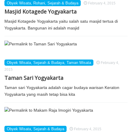
Obyek Wisata
,
Rohani
,
Sejarah & Budaya
February 4, 2015
Masjid Kotagede Yogyakarta
Masjid Kotagede Yogyakarta yaitu salah satu masjid tertua di
Yogyakarta. Bangunan ini adalah masjid
Obyek Wisata
,
Sejarah & Budaya
,
Taman Wisata
February 4,
2015
Taman Sari Yogyakarta
Taman sari Yogyakarta adalah cagar budaya warisan Keraton
Yogyakarta yang masih tetap bisa kita
Obyek Wisata
,
Sejarah & Budaya
February 4, 2015