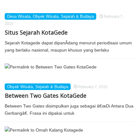
Desa Wisata
,
Obyek Wisata
,
Sejarah & Budaya
February 7,
2015
Situs Sejarah KotaGede
Sejarah Kotagede dapat dipanÂ­dang menurut periodisasi umum
yang berlaku nasional, maupun khusus yang berlaku
Obyek Wisata
,
Sejarah & Budaya
February 7, 2015
Between Two Gates KotaGede
Between Two Gates disimpulkan juga sebagai â€œDi Antara Dua
Gerbangâ€. Frasa ini dipakai untuk