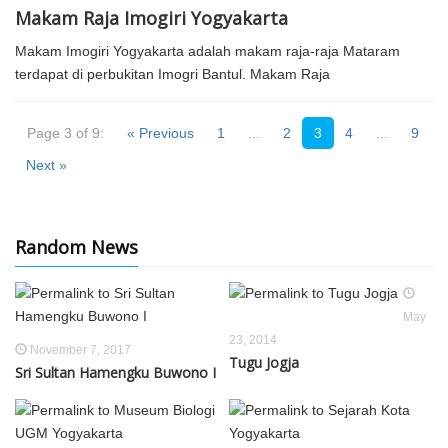
Makam Raja Imogiri Yogyakarta
Makam Imogiri Yogyakarta adalah makam raja-raja Mataram
terdapat di perbukitan Imogri Bantul. Makam Raja
Page 3 of 9:
« Previous
1
...
2
3
4
...
9
Next »
Random News
May
23, 2014
November 7, 2017
Tugu Jogja
Sri Sultan Hamengku Buwono I