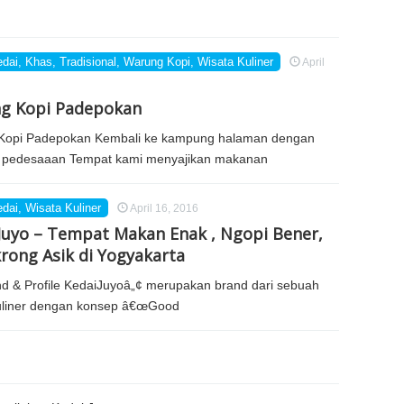
edai
,
Khas
,
Tradisional
,
Warung Kopi
,
Wisata Kuliner
April
g Kopi Padepokan
Kopi Padepokan Kembali ke kampung halaman dengan
 pedesaaan Tempat kami menyajikan makanan
edai
,
Wisata Kuliner
April 16, 2016
Juyo – Tempat Makan Enak , Ngopi Bener,
ong Asik di Yogyakarta
d & Profile KedaiJuyoâ„¢ merupakan brand dari sebuah
uliner dengan konsep â€œGood