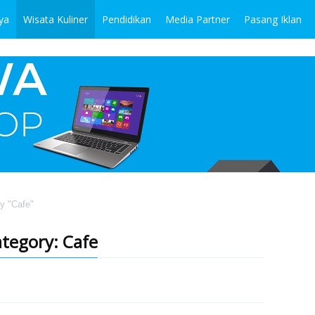
ya
Wisata Kuliner
Pendidikan
Media Partner
Pasang Iklan
y "Cafe"
tegory: Cafe