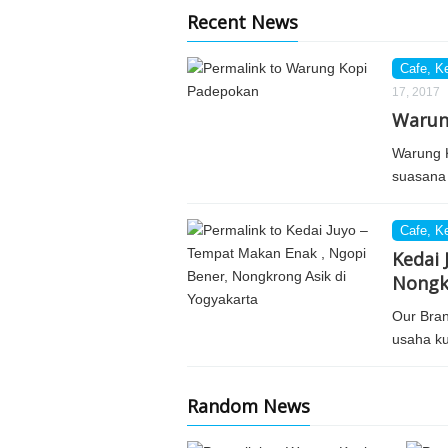
Recent News
Cafe
,
K
17, 2017
Warun
Warung 
suasana
Cafe
,
K
Kedai 
Nongkr
Our Bran
usaha k
Random News