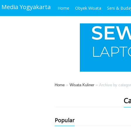
Media Yogyakarta
Home
Obyek Wisata
Seni & Buda
Home
Wisata Kuliner
Archive by categor
Ca
Popular