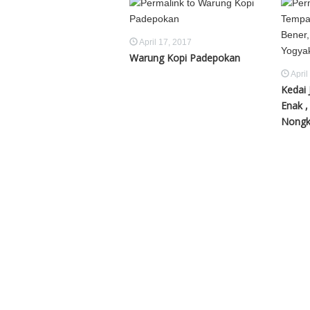
April 17, 2017
Warung Kopi Padepokan
April
Kedai
Enak ,
Nongkr