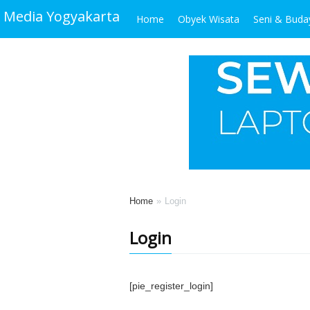
Media Yogyakarta
Home
Obyek Wisata
Seni & Buda
Home
Login
Login
[pie_register_login]