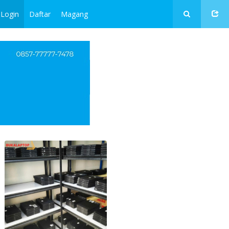
Login
Daftar
Magang