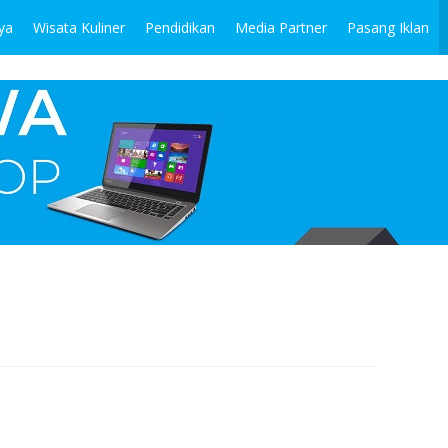
ya
Wisata Kuliner
Pendidikan
Media Partner
Pasang Iklan