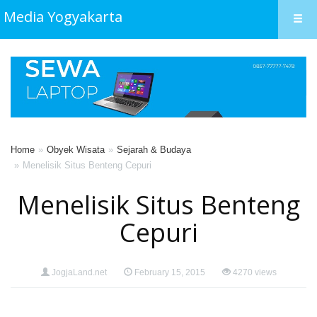
Media Yogyakarta
Home
Obyek Wisata
Sejarah & Budaya
Menelisik Situs Benteng Cepuri
Menelisik Situs Benteng
Cepuri
JogjaLand.net
February 15, 2015
4270 views