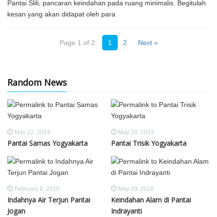
Pantai Slili, pancaran keindahan pada ruang minimalis. Begitulah
kesan yang akan didapat oleh para
Page 1 of 2:
1
2
Next »
Random News
May 22, 2014
May 10, 2014
Pantai Samas Yogyakarta
Pantai Trisik Yogyakarta
February 8, 2015
May 19, 2016
Indahnya Air Terjun Pantai
Keindahan Alam di Pantai
Jogan
Indrayanti