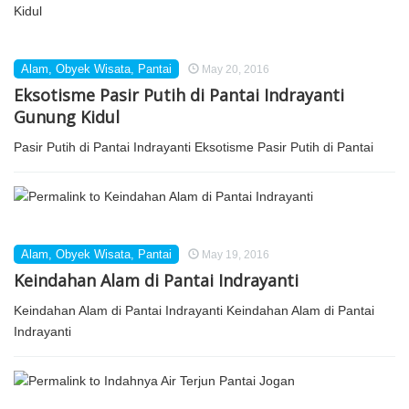
Alam
,
Obyek Wisata
,
Pantai
May 20, 2016
Eksotisme Pasir Putih di Pantai Indrayanti
Gunung Kidul
Pasir Putih di Pantai Indrayanti Eksotisme Pasir Putih di Pantai
Alam
,
Obyek Wisata
,
Pantai
May 19, 2016
Keindahan Alam di Pantai Indrayanti
Keindahan Alam di Pantai Indrayanti Keindahan Alam di Pantai
Indrayanti