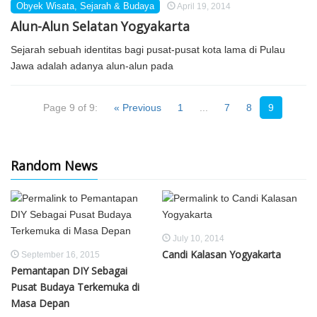
Obyek Wisata
,
Sejarah & Budaya
April 19, 2014
Alun-Alun Selatan Yogyakarta
Sejarah sebuah identitas bagi pusat-pusat kota lama di Pulau
Jawa adalah adanya alun-alun pada
Page 9 of 9:
« Previous
1
...
7
8
9
Random News
July 10, 2014
Candi Kalasan Yogyakarta
September 16, 2015
Pemantapan DIY Sebagai
Pusat Budaya Terkemuka di
Masa Depan