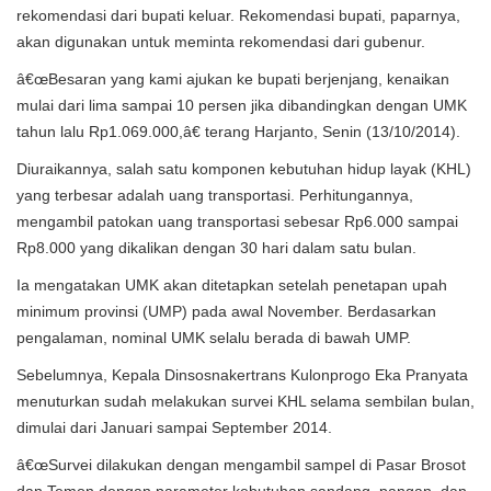
rekomendasi dari bupati keluar. Rekomendasi bupati, paparnya,
akan digunakan untuk meminta rekomendasi dari gubenur.
â€œBesaran yang kami ajukan ke bupati berjenjang, kenaikan
mulai dari lima sampai 10 persen jika dibandingkan dengan UMK
tahun lalu Rp1.069.000,â€ terang Harjanto, Senin (13/10/2014).
Diuraikannya, salah satu komponen kebutuhan hidup layak (KHL)
yang terbesar adalah uang transportasi. Perhitungannya,
mengambil patokan uang transportasi sebesar Rp6.000 sampai
Rp8.000 yang dikalikan dengan 30 hari dalam satu bulan.
Ia mengatakan UMK akan ditetapkan setelah penetapan upah
minimum provinsi (UMP) pada awal November. Berdasarkan
pengalaman, nominal UMK selalu berada di bawah UMP.
Sebelumnya, Kepala Dinsosnakertrans Kulonprogo Eka Pranyata
menuturkan sudah melakukan survei KHL selama sembilan bulan,
dimulai dari Januari sampai September 2014.
â€œSurvei dilakukan dengan mengambil sampel di Pasar Brosot
dan Temon dengan parameter kebutuhan sandang, pangan, dan