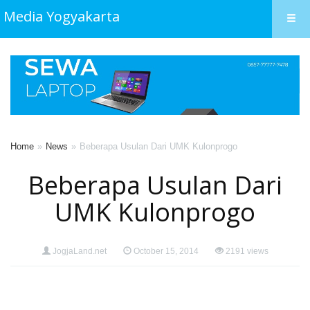
Media Yogyakarta
Home
News
Beberapa Usulan Dari UMK Kulonprogo
Beberapa Usulan Dari
UMK Kulonprogo
JogjaLand.net
October 15, 2014
2191 views