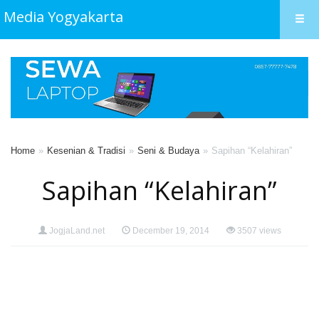
Media Yogyakarta
Home
Kesenian & Tradisi
Seni & Budaya
Sapihan “Kelahiran”
Sapihan “Kelahiran”
JogjaLand.net
December 19, 2014
3507 views