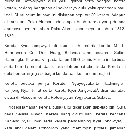
Museum Ratawijayan dulu yaitu garasi serta bengkel kereta
kraton, sedang bangunan di sekitarnya dulu yaitu gedhogan atau
istal. Di museum ini saat ini disimpan seputar 20 kereta. Adapun
di museum Paku Alaman ada empat buah kereta yang datang
darimasa pemerintahan Paku Alam I atau seputar tahun 1812-
1829.
Kereta Kyai Jongwiyat di buat oleh pabrik kereta M. L.
Hermansen Co. Den Haag, Belanda atas pesanan Sultan
Hamengku Buwana VII pada tahun 1880. Jenis kereta ini terbuka
serta beroda empat, dan ditarik oleh empat ekor kuda. Kereta ini
dulu berperan juga sebagai kendaraan komandan prajurit.
Kereta pusaka punya Keraton Ngayogyakarta Hadiningrat,
Kanjeng Nyai Jimat serta Kereta Kyai JongwiyatÂ dijamasi atau
dicuci di Museum Kereta Rotowijayan Yogyakarta, Selasa.
” Prosesi jamasan kereta pusaka itu dikerjakan tiap-tiap bln. Sura
pada Selasa Kliwon. Kereta yang dicuci yaitu kereta kencana
Kanjeng Nyai Jimat serta kereta pendamping Kyai Jongwiyat, ”
kata abdi dalam Poncoroto yang memimpin prosesi jamasan