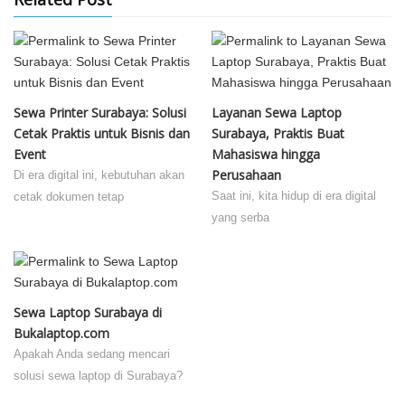
Sewa Printer Surabaya: Solusi
Layanan Sewa Laptop
Cetak Praktis untuk Bisnis dan
Surabaya, Praktis Buat
Event
Mahasiswa hingga
Perusahaan
Di era digital ini, kebutuhan akan
Saat ini, kita hidup di era digital
cetak dokumen tetap
yang serba
Sewa Laptop Surabaya di
Bukalaptop.com
Apakah Anda sedang mencari
solusi sewa laptop di Surabaya?