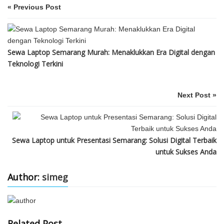
« Previous Post
Sewa Laptop Semarang Murah: Menaklukkan Era Digital dengan
Teknologi Terkini
Next Post »
Sewa Laptop untuk Presentasi Semarang: Solusi Digital Terbaik
untuk Sukses Anda
Author:
simeg
Related Post