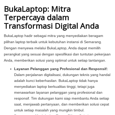
BukaLaptop: Mitra
Terpercaya dalam
Transformasi Digital Anda
BukaLaptop hadir sebagai mitra yang menyediakan beragam
pilihan laptop terbaik untuk kebutuhan instansi di Semarang.
Dengan menyewa melalui BukaLaptop, Anda dapat memilih
perangkat yang sesuai dengan spesifikasi dan tuntutan pekerjaan
Anda, memberikan solusi yang optimal untuk setiap tantangan.
Layanan Pelanggan yang Profesional dan Responsif:
Dalam perjalanan digitalisasi, dukungan teknis yang handal
adalah kunci keberhasilan. BukaLaptop tidak hanya
menyediakan laptop berkualitas tinggi, tetapi juga
menawarkan layanan pelanggan yang profesional dan
responsif. Tim dukungan kami siap membantu Anda setiap
saat, menjawab pertanyaan, dan memberikan solusi cepat
untuk setiap masalah yang mungkin timbul.