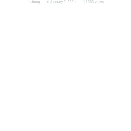
simeg
January 2, 2024
1063 views