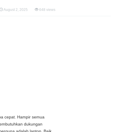
August 2, 2025
648 views
serba cepat. Hampir semua
, membutuhkan dukungan
 berguna adalah laptop. Baik