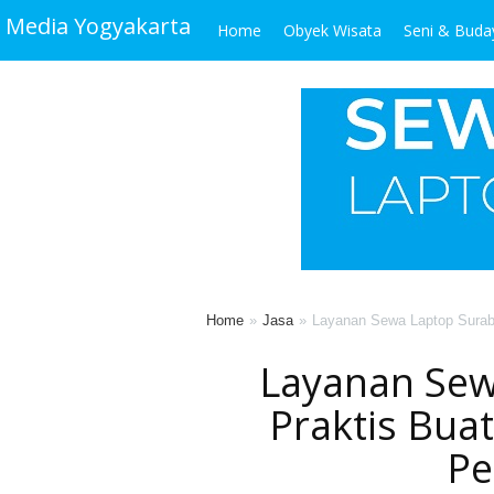
Media Yogyakarta
Home
Obyek Wisata
Seni & Buda
Home
Jasa
Layanan Sewa Laptop Surab
Layanan Sew
Praktis Bua
Pe