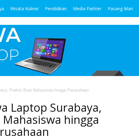
ya
Wisata Kuliner
Pendidikan
Media Partner
Pasang Iklan
aya, Praktis Buat Mahasiswa hingga Perusahaan
a Laptop Surabaya,
t Mahasiswa hingga
rusahaan