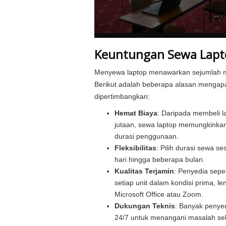
Keuntungan Sewa Lapt
Menyewa laptop menawarkan sejumlah ma
Berikut adalah beberapa alasan menga
dipertimbangkan:
Hemat Biaya
: Daripada membeli l
jutaan, sewa laptop memungkink
durasi penggunaan.
Fleksibilitas
: Pilih durasi sewa se
hari hingga beberapa bulan.
Kualitas Terjamin
: Penyedia sepe
setiap unit dalam kondisi prima, le
Microsoft Office atau Zoom.
Dukungan Teknis
: Banyak penye
24/7 untuk menangani masalah s