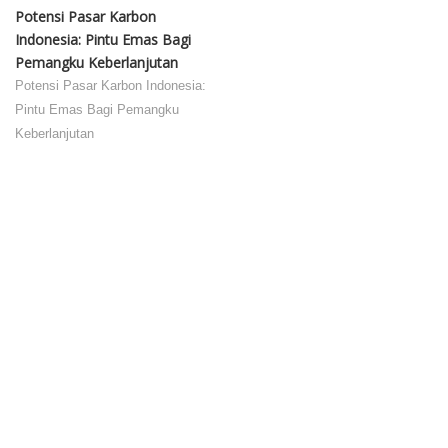
Potensi Pasar Karbon
Indonesia: Pintu Emas Bagi
Pemangku Keberlanjutan
Potensi Pasar Karbon Indonesia:
Pintu Emas Bagi Pemangku
Keberlanjutan