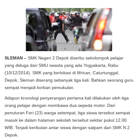
SLEMAN –
SMK Negeri 2 Depok diserbu sekolompok pelajar
yang diduga dari SMU swasta yang ada Yogyakarta, Rabu
(10/12/2014). SMK yang berlokasi di Mrican, Caturtunggal,
Depok, Sleman diserang sebanyak tiga kali. Bahkan seorang guru
sempat menjadi korban pemukulan.
Adapun kronologi penyerangan pertama kali dilakukan oleh tiga
orang pelajar dengan membawa dua sepeda motor. Dari
penuturan Feri (23) warga setempat, tiga siswa tersebut sempat
masuk ke dalam halaman sekolah tersebut sekitar pukul 12.00
WIB. Terjadi keributan antar siswa dengan satpam dari SMK N 2
Depok.