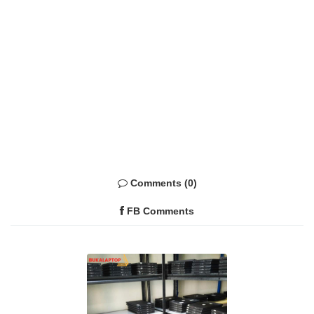
Comments (0)
FB Comments