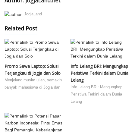
Author:
JogjaLand.net
JogjaLand
Related Post
Promo Sewa Laptop: Solusi
Info Lelang BRI: Mengungkap
Terjangkau di Jogja dan Solo
Peristiwa Terkini dalam Dunia
Lelang
Menjelang musim ujian, semakin
Info Lelang BRI: Mengungkap
banyak mahasiswa di Jogja dan
Peristiwa Terkini dalam Dunia
Lelang