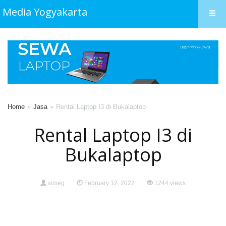
Media Yogyakarta
Home
Jasa
Rental Laptop I3 di Bukalaptop
Rental Laptop I3 di
Bukalaptop
simeg
February 12, 2022
1244 views