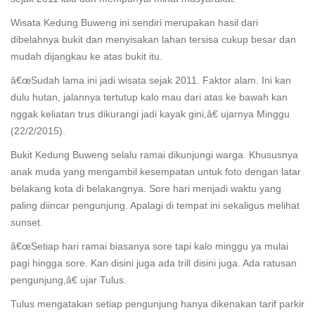
Wisata Kedung Buweng ini sendiri merupakan hasil dari
dibelahnya bukit dan menyisakan lahan tersisa cukup besar dan
mudah dijangkau ke atas bukit itu.
â€œSudah lama ini jadi wisata sejak 2011. Faktor alam. Ini kan
dulu hutan, jalannya tertutup kalo mau dari atas ke bawah kan
nggak keliatan trus dikurangi jadi kayak gini,â€ ujarnya Minggu
(22/2/2015).
Bukit Kedung Buweng selalu ramai dikunjungi warga. Khususnya
anak muda yang mengambil kesempatan untuk foto dengan latar
belakang kota di belakangnya. Sore hari menjadi waktu yang
paling diincar pengunjung. Apalagi di tempat ini sekaligus melihat
sunset.
â€œSetiap hari ramai biasanya sore tapi kalo minggu ya mulai
pagi hingga sore. Kan disini juga ada trill disini juga. Ada ratusan
pengunjung,â€ ujar Tulus.
Tulus mengatakan setiap pengunjung hanya dikenakan tarif parkir