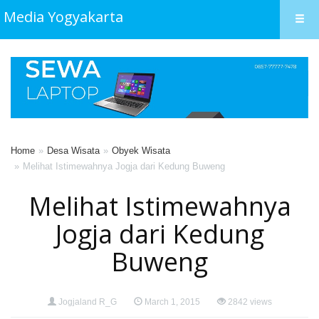
Media Yogyakarta
Home
Desa Wisata
Obyek Wisata
Melihat Istimewahnya Jogja dari Kedung Buweng
Melihat Istimewahnya
Jogja dari Kedung
Buweng
Jogjaland R_G
March 1, 2015
2842 views