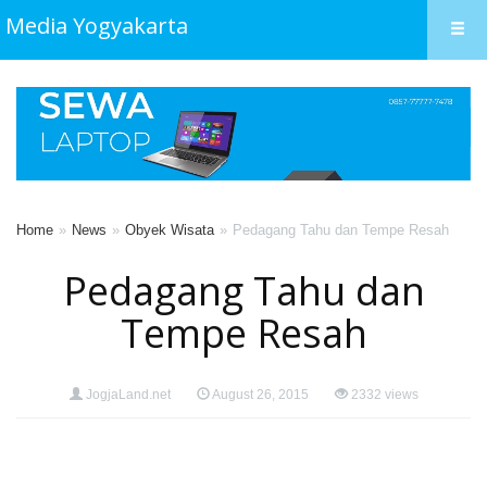
Media Yogyakarta
Home
News
Obyek Wisata
Pedagang Tahu dan Tempe Resah
Pedagang Tahu dan
Tempe Resah
JogjaLand.net
August 26, 2015
2332 views