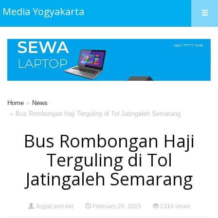
Media Yogyakarta
Home
News
Bus Rombongan Haji Terguling di Tol Jatingaleh Semarang
Bus Rombongan Haji
Terguling di Tol
Jatingaleh Semarang
JogjaLand.net
February 20, 2015
2314 views