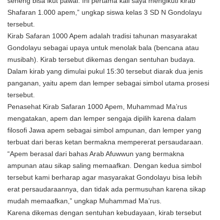
seneng bisa ikut pawai. Ini pertama kali saya mengikuti kirab
Shafaran 1.000 apem,” ungkap siswa kelas 3 SD N Gondolayu
tersebut.
Kirab Safaran 1000 Apem adalah tradisi tahunan masyarakat
Gondolayu sebagai upaya untuk menolak bala (bencana atau
musibah). Kirab tersebut dikemas dengan sentuhan budaya.
Dalam kirab yang dimulai pukul 15:30 tersebut diarak dua jenis
panganan, yaitu apem dan lemper sebagai simbol utama prosesi
tersebut.
Penasehat Kirab Safaran 1000 Apem, Muhammad Ma’rus
mengatakan, apem dan lemper sengaja dipilih karena dalam
filosofi Jawa apem sebagai simbol ampunan, dan lemper yang
terbuat dari beras ketan bermakna mempererat persaudaraan.
“Apem berasal dari bahas Arab Afuwwun yang bermakna
ampunan atau sikap saling memaafkan. Dengan kedua simbol
tersebut kami berharap agar masyarakat Gondolayu bisa lebih
erat persaudaraannya, dan tidak ada permusuhan karena sikap
mudah memaafkan,” ungkap Muhammad Ma’rus.
Karena dikemas dengan sentuhan kebudayaan, kirab tersebut