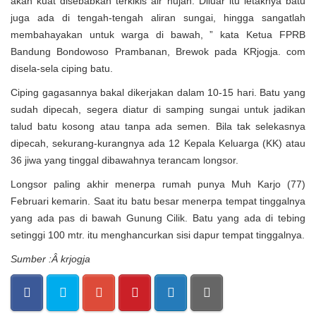
akan kuat disebabkan terkikis air hujan. Diluar itu letaknya batu
juga ada di tengah-tengah aliran sungai, hingga sangatlah
membahayakan untuk warga di bawah, ” kata Ketua FPRB
Bandung Bondowoso Prambanan, Brewok pada KRjogja. com
disela-sela ciping batu.
Ciping gagasannya bakal dikerjakan dalam 10-15 hari. Batu yang
sudah dipecah, segera diatur di samping sungai untuk jadikan
talud batu kosong atau tanpa ada semen. Bila tak selekasnya
dipecah, sekurang-kurangnya ada 12 Kepala Keluarga (KK) atau
36 jiwa yang tinggal dibawahnya terancam longsor.
Longsor paling akhir menerpa rumah punya Muh Karjo (77)
Februari kemarin. Saat itu batu besar menerpa tempat tinggalnya
yang ada pas di bawah Gunung Cilik. Batu yang ada di tebing
setinggi 100 mtr. itu menghancurkan sisi dapur tempat tinggalnya.
Sumber :Â krjogja