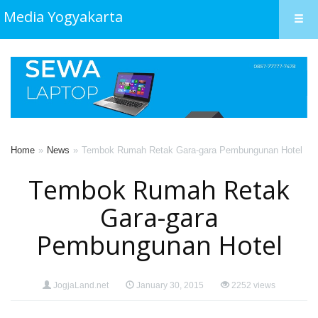
Media Yogyakarta
Home
News
Tembok Rumah Retak Gara-gara Pembungunan Hotel
Tembok Rumah Retak
Gara-gara
Pembungunan Hotel
JogjaLand.net
January 30, 2015
2252 views