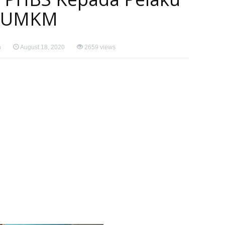
UMKM
n
August 18, 2020
2659 views