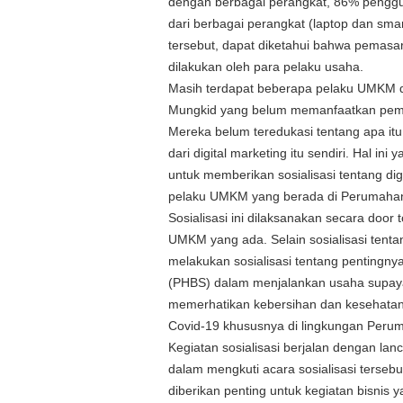
dengan berbagai perangkat, 86% penggu
dari berbagai perangkat (laptop dan sma
tersebut, dapat diketahui bahwa pemasara
dilakukan oleh para pelaku usaha.
Masih terdapat beberapa pelaku UMKM 
Mungkid yang belum memanfaatkan pemas
Mereka belum teredukasi tentang apa itu d
dari digital marketing itu sendiri. Hal in
untuk memberikan sosialisasi tentang di
pelaku UMKM yang berada di Perumahan
Sosialisasi ini dilaksanakan secara door
UMKM yang ada. Selain sosialisasi tentan
melakukan sosialisasi tentang pentingny
(PHBS) dalam menjalankan usaha supaya
memerhatikan kebersihan dan kesehata
Covid-19 khususnya di lingkungan Peru
Kegiatan sosialisasi berjalan dengan lan
dalam mengkuti acara sosialisasi terseb
diberikan penting untuk kegiatan bisnis 