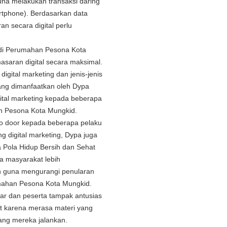
na melakukan transaksi daring
rtphone). Berdasarkan data
n secara digital perlu
di Perumahan Pesona Kota
aran digital secara maksimal.
igital marketing dan jenis-jenis
i yang dimanfaatkan oleh Dypa
gital marketing kepada beberapa
 Pesona Kota Mungkid.
 to door kepada beberapa pelaku
g digital marketing, Dypa juga
a Pola Hidup Bersih dan Sehat
 masyarakat lebih
n guna mengurangi penularan
mahan Pesona Kota Mungkid.
car dan peserta tampak antusias
ut karena merasa materi yang
yang mereka jalankan.