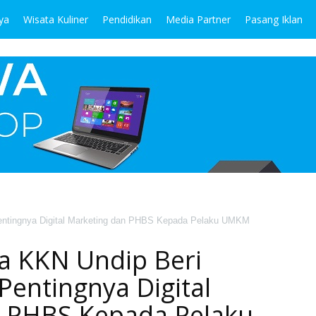
ya
Wisata Kuliner
Pendidikan
Media Partner
Pasang Iklan
Pentingnya Digital Marketing dan PHBS Kepada Pelaku UMKM
a KKN Undip Beri
 Pentingnya Digital
n PHBS Kepada Pelaku