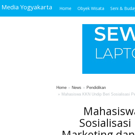
Media Yogyakarta
Home
Obyek Wisata
Seni & Buda
Home
News
Pendidikan
Mahasiswa KKN Undip Beri Sosialisasi 
Mahasisw
Sosialisasi
Marketing da