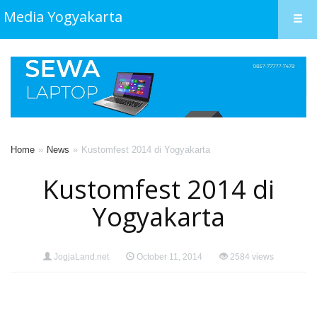
Media Yogyakarta
Home
News
Kustomfest 2014 di Yogyakarta
Kustomfest 2014 di
Yogyakarta
JogjaLand.net
October 11, 2014
2584 views