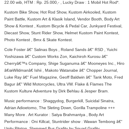
22.00 wib, HTM : Rp. 25.000,- , Lucky Draw : 1 Mobil Hot Rod*.
Kustom Bike Show, Hot Rod Show, Kustom Airkooled, Kustom
Paint Battle, Kustom Art & Klasik Island, Vendor Booth, Body Art
Show & Kontest , Kustom Bicycle & Pedal Car, Junkyard Festival,
Diecast Show, Stunt Rider Show, Helmet Kustom Paint Kontest,
Photo Kontest , Bmx & Skate Kontest.
Cole Foster â€“ Salinas Boys , Roland Sands â€“ RSD , Yuichi
Yoshizawa â€“ Custom Works Zon, Kaichiroh Kurosu â€“
Cherryâ€™s Company, Shige Suganuma â€“ Mooneyes Inc., Hiro
â€œWildmanâ€ Ishii , Makoto Watanabe â€“ Chopper Journal,
Luke Ray â€“ Fuel Magazine, Geoff Baldwin â€“ Tank Moto, Fred
Bagur â€“ Wild Motorcycles, Ultra VW. Flake & Flames The
Kustom Kulture Adventure by Dirk Behlau & Jesper Bram.
Music performance : Shaggydog, Burgerkill, Suicidal Sinatra,
Adrian Adioetomo, The Sleting Down, Gorilla Trampoline +++
Many More . Art Kurator : Satya Brahmantya , Body Art
Performance : Oni Killcat, Stuntrider show : Wawan Tembong â€“
Unity Pitstop, Slammed Bus Grafity by Squad Grafity .