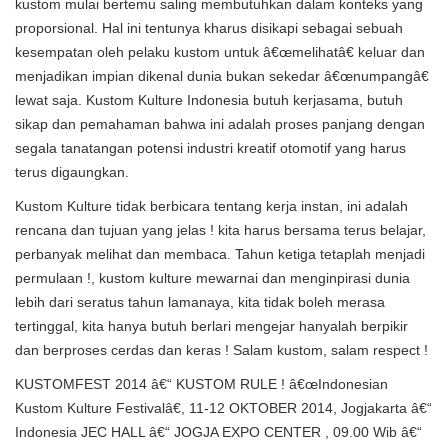
kustom mulai bertemu saling membutuhkan dalam konteks yang
proporsional. Hal ini tentunya kharus disikapi sebagai sebuah
kesempatan oleh pelaku kustom untuk â€œmelihatâ€ keluar dan
menjadikan impian dikenal dunia bukan sekedar â€œnumpangâ€
lewat saja. Kustom Kulture Indonesia butuh kerjasama, butuh
sikap dan pemahaman bahwa ini adalah proses panjang dengan
segala tanatangan potensi industri kreatif otomotif yang harus
terus digaungkan.
Kustom Kulture tidak berbicara tentang kerja instan, ini adalah
rencana dan tujuan yang jelas ! kita harus bersama terus belajar,
perbanyak melihat dan membaca. Tahun ketiga tetaplah menjadi
permulaan !, kustom kulture mewarnai dan menginpirasi dunia
lebih dari seratus tahun lamanaya, kita tidak boleh merasa
tertinggal, kita hanya butuh berlari mengejar hanyalah berpikir
dan berproses cerdas dan keras ! Salam kustom, salam respect !
KUSTOMFEST 2014 â€“ KUSTOM RULE ! â€œIndonesian
Kustom Kulture Festivalâ€, 11-12 OKTOBER 2014, Jogjakarta â€“
Indonesia JEC HALL â€“ JOGJA EXPO CENTER , 09.00 Wib â€“