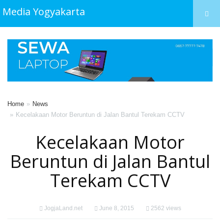
Media Yogyakarta
Home
News
Kecelakaan Motor Beruntun di Jalan Bantul Terekam CCTV
Kecelakaan Motor
Beruntun di Jalan Bantul
Terekam CCTV
JogjaLand.net
June 8, 2015
2562 views