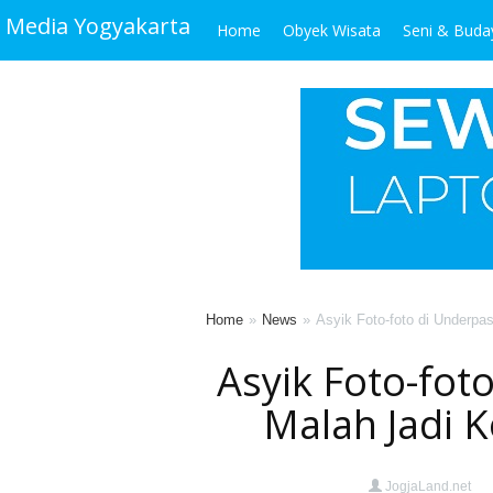
Media Yogyakarta
Home
Obyek Wisata
Seni & Buda
Home
News
Asyik Foto-foto di Underp
Asyik Foto-fot
Malah Jadi
JogjaLand.net