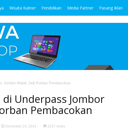
ya
Wisata Kuliner
Pendidikan
Media Partner
Pasang Iklan
ass Jombor Malah Jadi Korban Pembacokan
o di Underpass Jombor
 Korban Pembacokan
December 24, 2014
2237 views