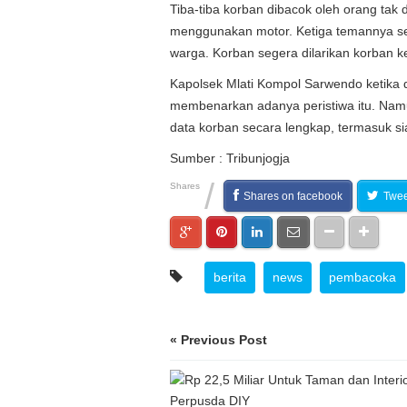
Tiba-tiba korban dibacok oleh orang tak d
menggunakan motor. Ketiga temannya s
warga. Korban segera dilarikan korban k
Kapolsek Mlati Kompol Sarwendo ketika d
membenarkan adanya peristiwa itu. Na
data korban secara lengkap, termasuk si
Sumber : Tribunjogja
/
Shares
Shares on facebook
Twee
berita
news
pembacoka
« Previous Post