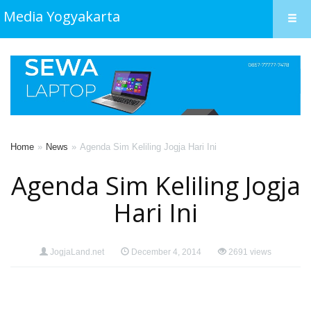
Media Yogyakarta
Home
News
Agenda Sim Keliling Jogja Hari Ini
Agenda Sim Keliling Jogja
Hari Ini
JogjaLand.net
December 4, 2014
2691 views