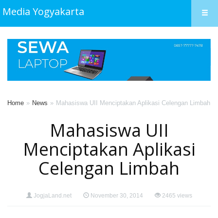
Media Yogyakarta
Home
News
Mahasiswa UII Menciptakan Aplikasi Celengan Limbah
Mahasiswa UII
Menciptakan Aplikasi
Celengan Limbah
JogjaLand.net
November 30, 2014
2465 views