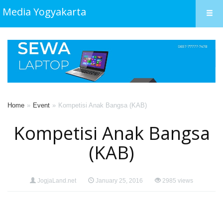
Media Yogyakarta
Home
Event
Kompetisi Anak Bangsa (KAB)
Kompetisi Anak Bangsa
(KAB)
JogjaLand.net
January 25, 2016
2985 views