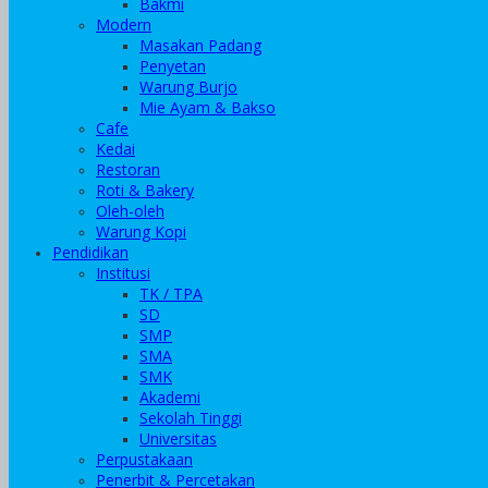
Bakmi
Modern
Masakan Padang
Penyetan
Warung Burjo
Mie Ayam & Bakso
Cafe
Kedai
Restoran
Roti & Bakery
Oleh-oleh
Warung Kopi
Pendidikan
Institusi
TK / TPA
SD
SMP
SMA
SMK
Akademi
Sekolah Tinggi
Universitas
Perpustakaan
Penerbit & Percetakan