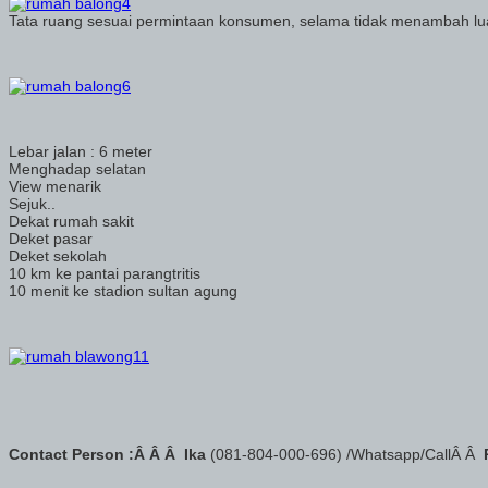
Tata ruang sesuai permintaan konsumen, selama tidak menambah lua
Lebar jalan : 6 meter
Menghadap selatan
View menarik
Sejuk..
Dekat rumah sakit
Deket pasar
Deket sekolah
10 km ke pantai parangtritis
10 menit ke stadion sultan agung
Contact Person :Â Â Â Ika
(081-804-000-696) /Whatsapp/CallÂ Â