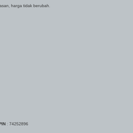
san, harga tidak berubah.
PIN
: 74252896