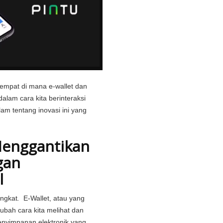
tempat di mana e-wallet dan
dalam cara kita berinteraksi
am tentang inovasi ini yang
 Menggantikan
gan
l
ingkat
.
E-Wallet, atau yang
gubah cara kita melihat dan
enyimpanan elektronik yang