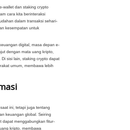
-wallet dan staking crypto
 cara kita berinteraksi
dahan dalam transaksi sehari-
kan kesempatan untuk
euangan digital, masa depan e-
anjut dengan mata uang kripto,
 sisi lain, staking crypto dapat
yarakat umum, membawa lebih
rmasi
aat ini, tetapi juga tentang
n keuangan global. Seiring
t dapat menggabungkan fitur-
a uang kripto, membawa