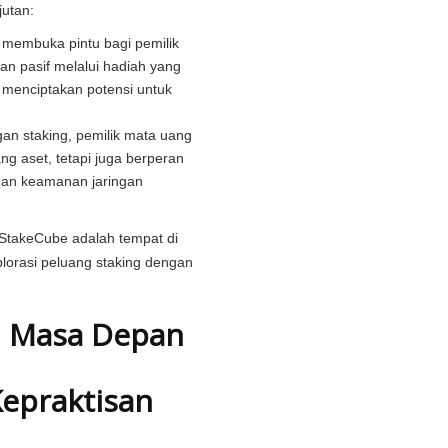
utan:
 membuka pintu bagi pemilik
n pasif melalui hadiah yang
, menciptakan potensi untuk
n staking, pemilik mata uang
ng aset, tetapi juga berperan
dan keamanan jaringan
 StakeCube adalah tempat di
lorasi peluang staking dengan
n Masa Depan
epraktisan