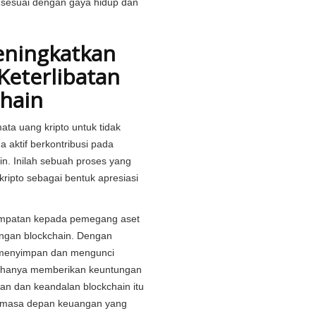
g sesuai dengan gaya hidup dan
eningkatkan
Keterlibatan
chain
ata uang kripto untuk tidak
 aktif berkontribusi pada
n. Inilah sebuah proses yang
ripto sebagai bentuk apresiasi
mpatan kepada pemegang aset
aringan blockchain. Dengan
 menyimpan dan mengunci
dak hanya memberikan keuntungan
an dan keandalan blockchain itu
ju masa depan keuangan yang