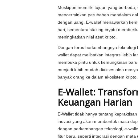
Meskipun memiliki tujuan yang berbeda, e
mencerminkan perubahan mendalam dalam
dengan uang. E-wallet menawarkan kemu
hari, sementara staking crypto memberi
meningkatkan nilai aset kripto.
Dengan terus berkembangnya teknologi k
wallet dapat melibatkan integrasi lebih l
membuka pintu untuk kemungkinan baru. Di
menjadi lebih mudah diakses oleh mas
banyak orang ke dalam ekosistem kripto.
E-Wallet: Transfo
Keuangan Harian
E-Wallet tidak hanya tentang kepraktisan s
inovasi yang akan membentuk masa depa
dengan perkembangan teknologi, e-walle
fitur baru, seperti integrasi dengan mat