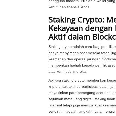
pengguna modern. Pilihlah e-wallet yan
kebutuhan finansial Anda.
Staking Crypto: M
Kekayaan dengan 
Aktif dalam Block
Staking crypto adalah cara bagi pemilik m
hanya menyimpan aset mereka tetapi juga
keamanan dan operasi jaringan blockchai
memberikan hadiah kepada pemilik aset k
atas kontribusi mereka.
Aplikasi staking crypto
memberikan kese
kripto untuk aktif berpartisipasi dalam j
meyakinkan para pemegang aset untuk
sejumlah mata uang digital, staking ti
finansial tetapi juga memperkuat keaman
sendiri. Ini adalah langkah nyata menu