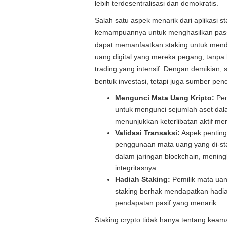
lebih terdesentralisasi dan demokratis.
Salah satu aspek menarik dari aplikasi s
kemampuannya untuk menghasilkan passi
dapat memanfaatkan staking untuk menda
uang digital yang mereka pegang, tanpa 
trading yang intensif. Dengan demikian, 
bentuk investasi, tetapi juga sumber pen
Mengunci Mata Uang Kripto:
Pem
untuk mengunci sejumlah aset da
menunjukkan keterlibatan aktif me
Validasi Transaksi:
Aspek penting 
penggunaan mata uang yang di-sta
dalam jaringan blockchain, meni
integritasnya.
Hadiah Staking:
Pemilik mata uang
staking berhak mendapatkan hadia
pendapatan pasif yang menarik.
Staking crypto tidak hanya tentang keama