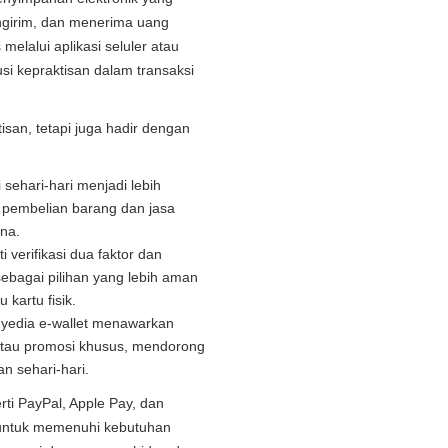
girim, dan menerima uang
elalui aplikasi seluler atau
si kepraktisan dalam transaksi
isan, tetapi juga hadir dengan
 sehari-hari menjadi lebih
i pembelian barang dan jasa
na.
 verifikasi dua faktor dan
sebagai pilihan yang lebih aman
kartu fisik.
yedia e-wallet menawarkan
, atau promosi khusus, mendorong
n sehari-hari.
rti PayPal, Apple Pay, dan
 untuk memenuhi kebutuhan