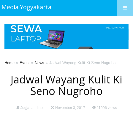
Media Yogyakarta
Home
Event
News
Jadwal Wayang Kulit Ki Seno Nugroho
Jadwal Wayang Kulit Ki
Seno Nugroho
JogjaLand.net
November 3, 2017
11996 views